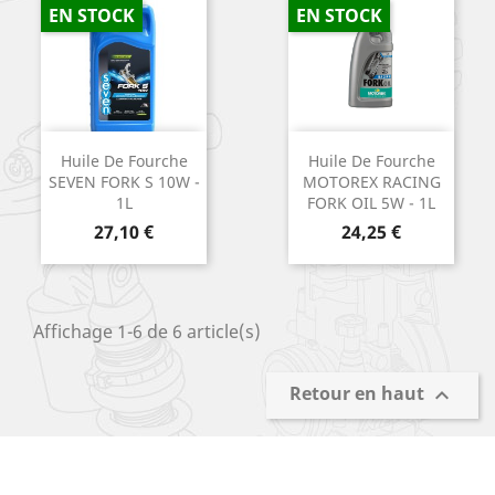
EN STOCK
EN STOCK
Huile De Fourche
Huile De Fourche
SEVEN FORK S 10W -
MOTOREX RACING
1L
FORK OIL 5W - 1L
Prix
Prix
27,10 €
24,25 €
Affichage 1-6 de 6 article(s)
Retour en haut
