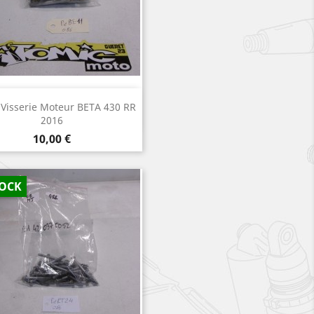
Aperçu rapide

 Visserie Moteur BETA 430 RR
2016
Prix
10,00 €
TOCK