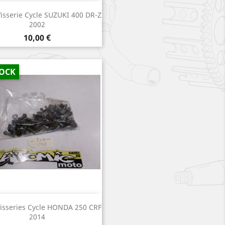
Aperçu rapide

Visserie Cycle SUZUKI 400 DR-Z
2002
Prix
10,00 €
TOCK
Aperçu rapide

Visseries Cycle HONDA 250 CRF
2014