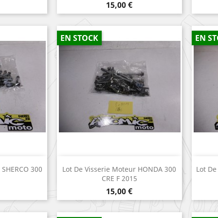
Prix
15,00 €
EN STOCK
EN S
apide
Aperçu rapide

ur SHERCO 300
Lot De Visserie Moteur HONDA 300
Lot De
CRE F 2015
Prix
15,00 €