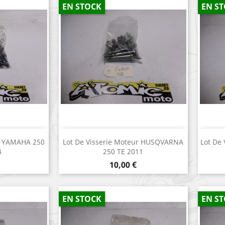
EN STOCK
EN S
apide
Aperçu rapide

ur YAMAHA 250
Lot De Visserie Moteur HUSQVARNA
Lot De
4
250 TE 2011
Prix
10,00 €
EN STOCK
EN S