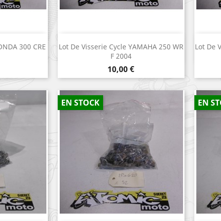
apide
Aperçu rapide

 HONDA 300 CRE
Lot De Visserie Cycle YAMAHA 250 WR
Lot De 
F 2004
Prix
10,00 €
EN STOCK
EN S