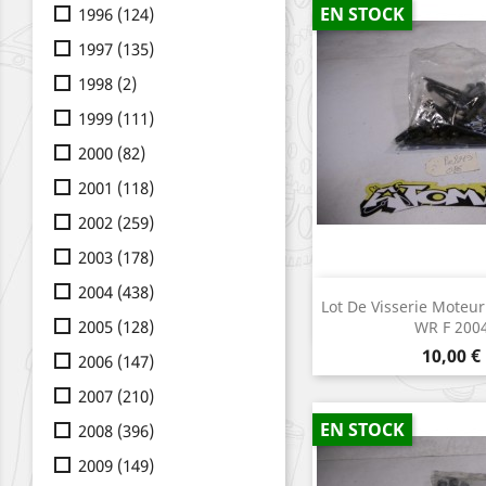
EN STOCK
1996
(124)
1997
(135)
1998
(2)
1999
(111)
2000
(82)
2001
(118)
2002
(259)
2003
(178)
2004
(438)
Aperçu r

Lot De Visserie Mote
2005
(128)
WR F 200
Prix
10,00 €
2006
(147)
2007
(210)
EN STOCK
2008
(396)
2009
(149)