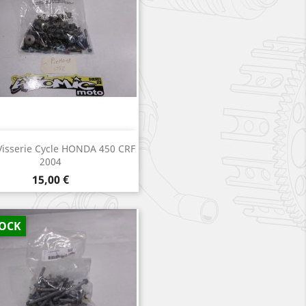
Aperçu rapide

 Visserie Cycle HONDA 450 CRF
2004
Prix
15,00 €
TOCK