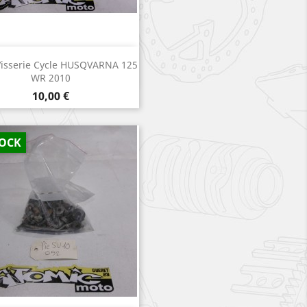
Aperçu rapide

Visserie Cycle HUSQVARNA 125
WR 2010
Prix
10,00 €
TOCK