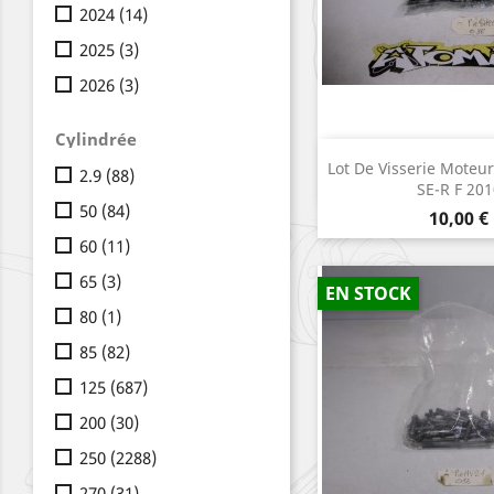
2024
(14)
2025
(3)
2026
(3)
Cylindrée
Aperçu r

Lot De Visserie Mote
2.9
(88)
SE-R F 201
50
(84)
Prix
10,00 €
60
(11)
65
(3)
EN STOCK
80
(1)
85
(82)
125
(687)
200
(30)
250
(2288)
270
(31)