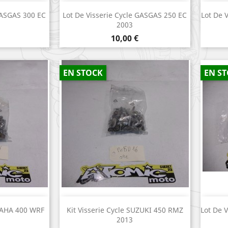
apide
Aperçu rapide

GASGAS 300 EC
Lot De Visserie Cycle GASGAS 250 EC
Lot De 
2003
Prix
10,00 €
EN STOCK
EN S
apide
Aperçu rapide

AMAHA 400 WRF
Kit Visserie Cycle SUZUKI 450 RMZ
Lot De 
2013