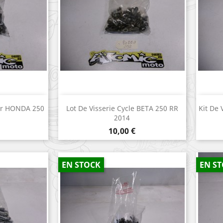
apide
Aperçu rapide

eur HONDA 250
Lot De Visserie Cycle BETA 250 RR
Kit De
2014
Prix
10,00 €
EN STOCK
EN S