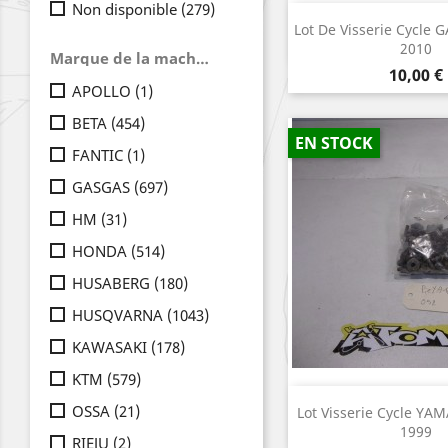
Non disponible
(279)
Aperçu r

Lot De Visserie Cycle 
2010
Marque de la machine
Prix
10,00 €
APOLLO
(1)
BETA
(454)
EN STOCK
FANTIC
(1)
GASGAS
(697)
HM
(31)
HONDA
(514)
HUSABERG
(180)
HUSQVARNA
(1043)
KAWASAKI
(178)
KTM
(579)
Aperçu r

OSSA
(21)
Lot Visserie Cycle Y
1999
RIEJU
(2)