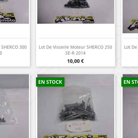
apide
Aperçu rapide

ur SHERCO 300
Lot De Visserie Moteur SHERCO 250
Lot De
0
SE-R 2014
Prix
10,00 €
EN STOCK
EN S