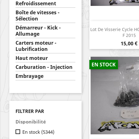
Refroidissement
Boîte de vitesses -
Sélection
Démarreur - Kick -
Aperçu r

Lot De Visserie Cycle
Allumage
F 2015
Carters moteur -
Prix
15,00 €
Lubrification
Haut moteur
EN STOCK
Carburation - Injection
Embrayage
FILTRER PAR
Disponibilité
En stock
(5344)