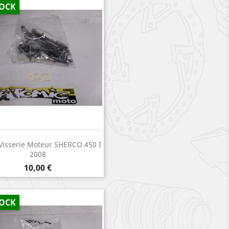
TOCK
Aperçu rapide

 Visserie Moteur SHERCO 450 I
2008
Prix
10,00 €
TOCK