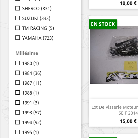
Prix
10,00 €
SHERCO
(831)
SUZUKI
(333)
EN STOCK
TM RACING
(5)
YAMAHA
(723)
Millésime
1980
(1)
1984
(36)
1987
(11)
1988
(1)
1991
(3)
Aperçu r

Lot De Visserie Mote
1993
(57)
SE F 2014
Prix
15,00 €
1994
(92)
1995
(1)