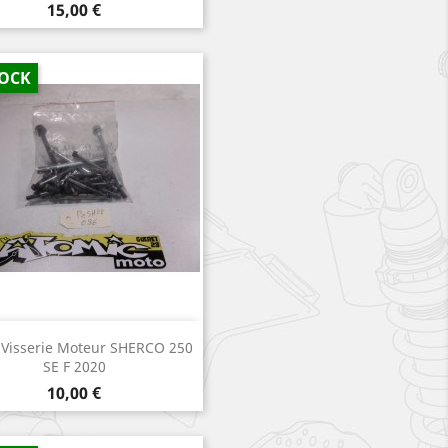
Prix
15,00 €
TOCK
Aperçu rapide

 Visserie Moteur SHERCO 250
SE F 2020
Prix
10,00 €