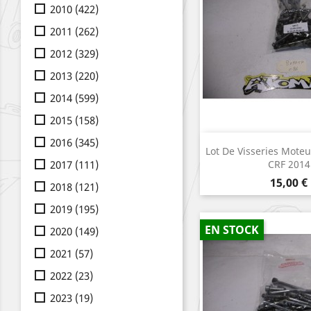
2010
(422)
2011
(262)
2012
(329)
2013
(220)
2014
(599)
2015
(158)
2016
(345)
Aperçu r

Lot De Visseries Mot
2017
(111)
CRF 2014
Prix
15,00 €
2018
(121)
2019
(195)
EN STOCK
2020
(149)
2021
(57)
2022
(23)
2023
(19)