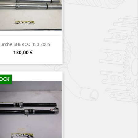
Aperçu rapide

ourche SHERCO 450 2005
Prix
130,00 €
TOCK