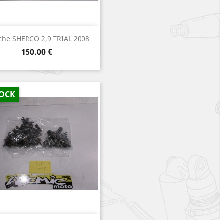
Aperçu rapide

che SHERCO 2,9 TRIAL 2008
Prix
150,00 €
TOCK