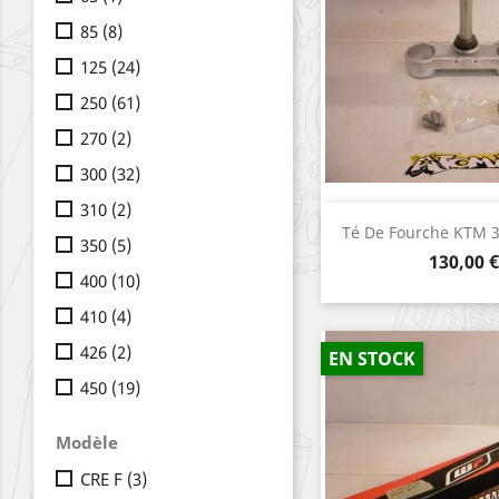
85
(8)
125
(24)
250
(61)
270
(2)
300
(32)
310
(2)
Aperçu r

Té De Fourche KTM 3
350
(5)
Prix
130,00 €
400
(10)
410
(4)
426
(2)
EN STOCK
450
(19)
Modèle
CRE F
(3)