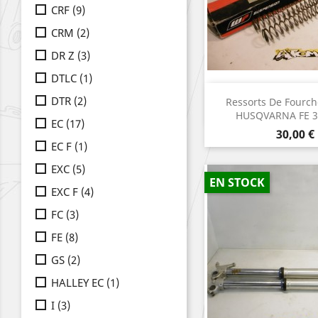
CRF
(9)
CRM
(2)
DR Z
(3)
DTLC
(1)
Aperçu r

DTR
(2)
Ressorts De Fourc
HUSQVARNA FE 3
EC
(17)
Prix
30,00 €
EC F
(1)
EXC
(5)
EN STOCK
EXC F
(4)
FC
(3)
FE
(8)
GS
(2)
HALLEY EC
(1)
I
(3)