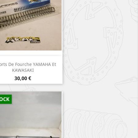
Aperçu rapide

orts De Fourche YAMAHA Et
KAWASAKI
Prix
30,00 €
TOCK