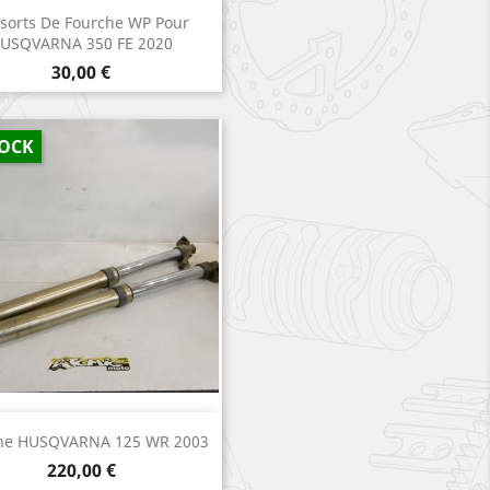
Aperçu rapide

sorts De Fourche WP Pour
USQVARNA 350 FE 2020
Prix
30,00 €
TOCK
Aperçu rapide

he HUSQVARNA 125 WR 2003
Prix
220,00 €