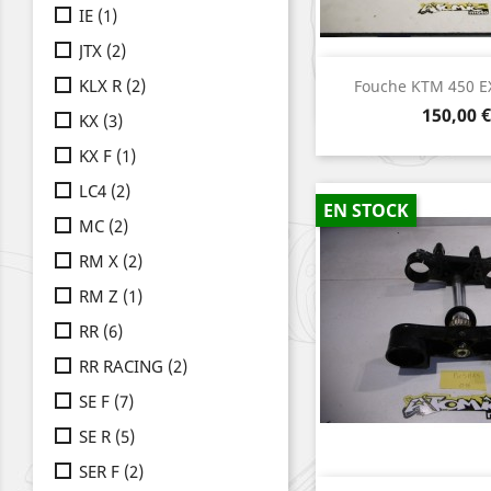
IE
(1)
JTX
(2)
Aperçu r

KLX R
(2)
Fouche KTM 450 E
Prix
150,00 €
KX
(3)
KX F
(1)
LC4
(2)
EN STOCK
MC
(2)
RM X
(2)
RM Z
(1)
RR
(6)
RR RACING
(2)
SE F
(7)
SE R
(5)
SER F
(2)