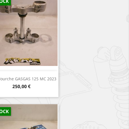
TOCK
Aperçu rapide

Fourche GASGAS 125 MC 2023
Prix
250,00 €
TOCK