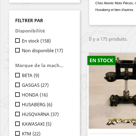
Chez Atomic Moto Pièces, 
Husaberg et bien d’autres.
FILTRER PAR
Disponibilité
Il y a 175 produits.
En stock
(158)
Non disponible
(17)
EN STOCK
Marque de la machine
BETA
(9)
GASGAS
(27)
HONDA
(16)
HUSABERG
(6)
HUSQVARNA
(37)
KAWASAKI
(5)
KTM
(22)