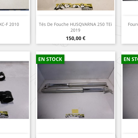
apide
Aperçu rapide

XC-F 2010
Tés De Fouche HUSQVARNA 250 TEi
Four
2019
Prix
150,00 €
EN STOCK
EN S