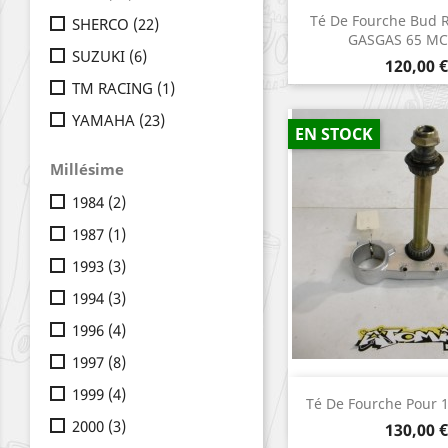
Aperçu r

Té De Fourche Bud 
SHERCO
(22)
GASGAS 65 MC
SUZUKI
(6)
Prix
120,00 €
TM RACING
(1)
YAMAHA
(23)
EN STOCK
Millésime
1984
(2)
1987
(1)
1993
(3)
1994
(3)
1996
(4)
1997
(8)
1999
(4)
Aperçu r

Té De Fourche Pour 
2000
(3)
Prix
130,00 €