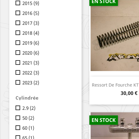
EN STOCK
2015
(9)
2016
(5)
2017
(3)
2018
(4)
2019
(6)
2020
(6)
2021
(3)
2022
(3)
2023
(2)
Aperçu r

Ressort De Fourche K
Prix
30,00 €
Cylindrée
2.9
(2)
50
(2)
EN STOCK
60
(1)
65
(1)