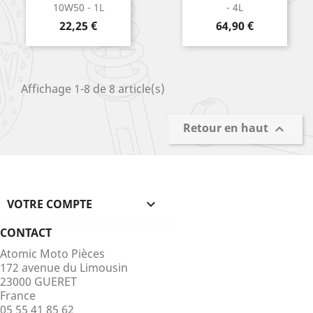
10W50 - 1L
- 4L
Prix
Prix
22,25 €
64,90 €
Affichage 1-8 de 8 article(s)
Retour en haut

VOTRE COMPTE

CONTACT
Atomic Moto Pièces
172 avenue du Limousin
23000 GUERET
France
05 55 41 85 62