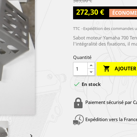
389,00 €
272,30 €
ÉCONOMI
TTC
Expédition des commandes un
Sabot moteur Yamaha 700 Tene
l'intégralité des fixations, il
Quantité

AJOUTER

En stock
Paiement sécurisé par C
Expédition vers la Franc
